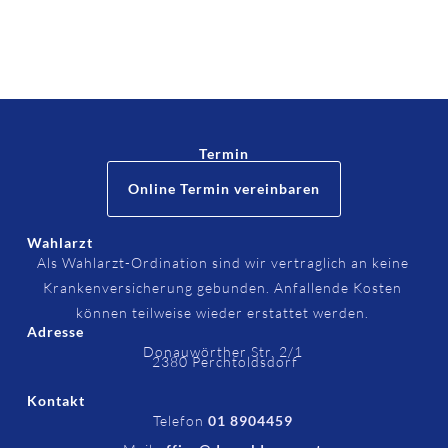
Termin
Online Termin vereinbaren
Wahlarzt
Als Wahlarzt-Ordination sind wir vertraglich an keine
Krankenversicherung gebunden. Anfallende Kosten
können teilweise wieder erstattet werden.
Adresse
Donauwörther Str. 2/1
2380 Perchtoldsdorf
Kontakt
Telefon
01 8904459